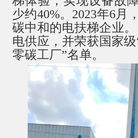
梯体验，实现设备故
少约
40%
。
2023
年
6
月
碳中和的电扶梯企业。
电供应，并荣获国家级
零碳工厂”名单。