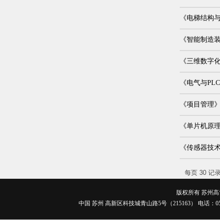
《电梯结构
《智能制造
《三维数字化
《电气与PL
《项目管理
《单片机原
《传感器技
每页
30
记
版权所有 苏州高博职
中国 苏州 高新区科技城青山路5号（215163） 电话：0512-688