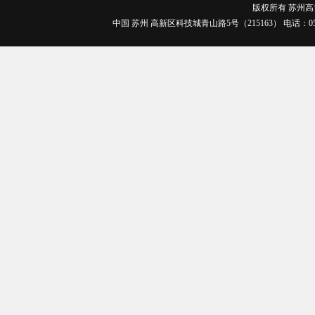
版权所有 苏州高博职
中国 苏州 高新区科技城青山路5号（215163） 电话：0512-688
机
支
组
宣
纪
统