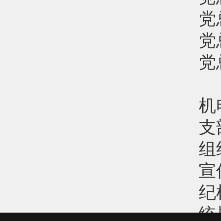
党
党
党
机
支
组
宣
纪
统